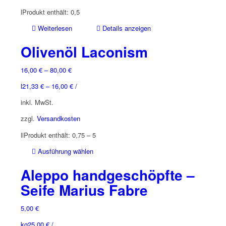
l
Produkt enthält: 0,5
Weiterlesen
Details anzeigen
Olivenöl Laconism
16,00
€
–
80,00
€
l
21,33
€
–
16,00
€
/
inkl. MwSt.
zzgl.
Versandkosten
l
l
Produkt enthält: 0,75
– 5
Dieses
Ausführung wählen
Produkt
Aleppo handgeschöpfte –
weist
mehrere
Seife Marius Fabre
Varianten
auf.
5,00
€
Die
kg
25,00
€
/
Optionen