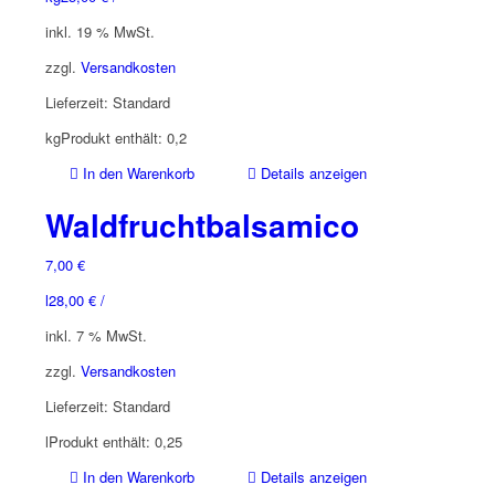
können
inkl. 19 % MwSt.
auf
der
zzgl.
Versandkosten
Produktseite
Lieferzeit:
Standard
gewählt
werden
kg
Produkt enthält: 0,2
In den Warenkorb
Details anzeigen
Waldfruchtbalsamico
7,00
€
l
28,00
€
/
inkl. 7 % MwSt.
zzgl.
Versandkosten
Lieferzeit:
Standard
l
Produkt enthält: 0,25
In den Warenkorb
Details anzeigen