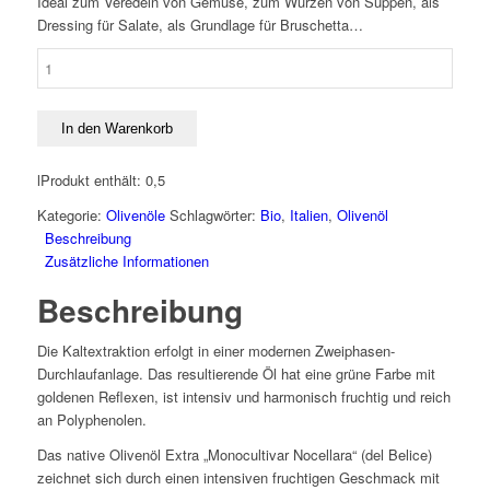
Ideal zum Veredeln von Gemüse, zum Würzen von Suppen, als
Dressing für Salate, als Grundlage für Bruschetta…
Olivenöl
Nocellara
del
Belìce
In den Warenkorb
Menge
l
Produkt enthält: 0,5
Kategorie:
Olivenöle
Schlagwörter:
Bio
,
Italien
,
Olivenöl
Beschreibung
Zusätzliche Informationen
Beschreibung
Die Kaltextraktion erfolgt in einer modernen Zweiphasen-
Durchlaufanlage. Das resultierende Öl hat eine grüne Farbe mit
goldenen Reflexen, ist intensiv und harmonisch fruchtig und reich
an Polyphenolen.
Das native Olivenöl Extra „Monocultivar Nocellara“ (del Belice)
zeichnet sich durch einen intensiven fruchtigen Geschmack mit