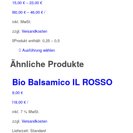
15,00
€
–
23,00
€
l
60,00
€
–
46,00
€
/
inkl. MwSt.
zzgl.
Versandkosten
l
l
Produkt enthält: 0,25
– 0,5
Dieses
Ausführung wählen
Produkt
Ähnliche Produkte
weist
mehrere
Varianten
Bio Balsamico IL ROSSO
auf.
Die
9,00
€
Optionen
können
l
18,00
€
/
auf
inkl. 7 % MwSt.
der
Produktseite
zzgl.
Versandkosten
gewählt
Lieferzeit:
Standard
werden