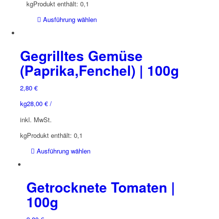
kg
Produkt enthält: 0,1
Dieses
Ausführung wählen
Produkt
weist
mehrere
Gegrilltes Gemüse
Varianten
(Paprika,Fenchel) | 100g
auf.
Die
2,80
€
Optionen
können
kg
28,00
€
/
auf
inkl. MwSt.
der
Produktseite
kg
Produkt enthält: 0,1
gewählt
Dieses
Ausführung wählen
werden
Produkt
weist
mehrere
Getrocknete Tomaten |
Varianten
100g
auf.
Die