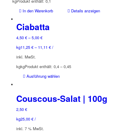
kg
Produkt enthält: 0,1
In den Warenkorb
Details anzeigen
Ciabatta
4,50
€
–
5,00
€
kg
11,25
€
–
11,11
€
/
inkl. MwSt.
kg
kg
Produkt enthält: 0,4
– 0,45
Dieses
Ausführung wählen
Produkt
weist
mehrere
Couscous-Salat | 100g
Varianten
auf.
2,50
€
Die
kg
25,00
€
/
Optionen
können
inkl. 7 % MwSt.
auf