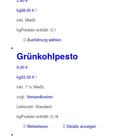
2,80
€
Optionen
können
kg
28,00
€
/
auf
inkl. MwSt.
der
Produktseite
kg
Produkt enthält: 0,1
gewählt
Dieses
Ausführung wählen
werden
Produkt
weist
Grünkohlpesto
mehrere
Varianten
6,00
€
auf.
kg
33,33
€
/
Die
Optionen
inkl. 7 % MwSt.
können
zzgl.
Versandkosten
auf
der
Lieferzeit:
Standard
Produktseite
kg
Produkt enthält: 0,18
gewählt
werden
Weiterlesen
Details anzeigen