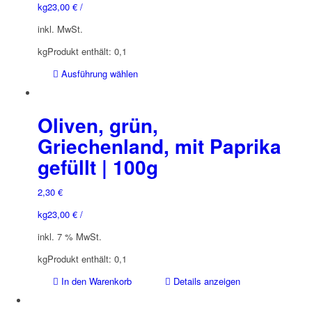
kg
23,00
€
/
inkl. MwSt.
kg
Produkt enthält: 0,1
Dieses
Ausführung wählen
Produkt
weist
mehrere
Oliven, grün,
Varianten
Griechenland, mit Paprika
auf.
gefüllt | 100g
Die
Optionen
können
2,30
€
auf
kg
23,00
€
/
der
Produktseite
inkl. 7 % MwSt.
gewählt
kg
Produkt enthält: 0,1
werden
In den Warenkorb
Details anzeigen