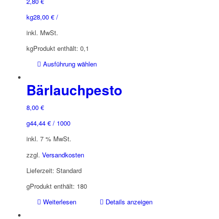
2,80
€
kg
28,00
€
/
inkl. MwSt.
kg
Produkt enthält: 0,1
Dieses
Ausführung wählen
Produkt
weist
Bärlauchpesto
mehrere
Varianten
8,00
€
auf.
g
44,44
€
/
1000
Die
Optionen
inkl. 7 % MwSt.
können
zzgl.
Versandkosten
auf
der
Lieferzeit:
Standard
Produktseite
g
Produkt enthält: 180
gewählt
werden
Weiterlesen
Details anzeigen