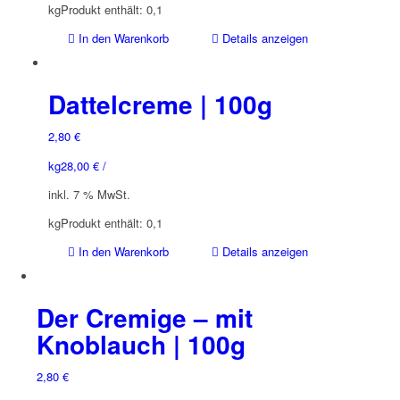
kg
Produkt enthält: 0,1
der
Produktseite
In den Warenkorb
Details anzeigen
gewählt
werden
Dattelcreme | 100g
2,80
€
kg
28,00
€
/
inkl. 7 % MwSt.
kg
Produkt enthält: 0,1
In den Warenkorb
Details anzeigen
Der Cremige – mit
Knoblauch | 100g
2,80
€