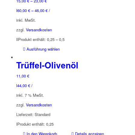
15,00
€
–
23,00
€
l
60,00
€
–
46,00
€
/
inkl. MwSt.
zzgl.
Versandkosten
l
l
Produkt enthält: 0,25
– 0,5
Dieses
Ausführung wählen
Produkt
weist
Trüffel-Olivenöl
mehrere
Varianten
11,00
€
auf.
l
44,00
€
/
Die
Optionen
inkl. 7 % MwSt.
können
zzgl.
Versandkosten
auf
der
Lieferzeit:
Standard
Produktseite
l
Produkt enthält: 0,25
gewählt
werden
In den Warenkorb
Details anzeigen