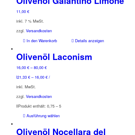
Olivenöl Galantino Limone
11,00
€
inkl. 7 % MwSt.
zzgl.
Versandkosten
In den Warenkorb
Details anzeigen
Olivenöl Laconism
16,00
€
–
80,00
€
l
21,33
€
–
16,00
€
/
inkl. MwSt.
zzgl.
Versandkosten
l
l
Produkt enthält: 0,75
– 5
Dieses
Ausführung wählen
Produkt
weist
Olivenöl Nocellara del
mehrere