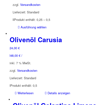
der
zzgl.
Versandkosten
Produktseite
Lieferzeit:
Standard
gewählt
werden
l
l
Produkt enthält: 0,25
– 0,5
Dieses
Ausführung wählen
Produkt
weist
Olivenöl Carusia
mehrere
Varianten
24,00
€
auf.
l
48,00
€
/
Die
Optionen
inkl. 7 % MwSt.
können
zzgl.
Versandkosten
auf
der
Lieferzeit:
Standard
Produktseite
l
Produkt enthält: 0,5
gewählt
werden
Weiterlesen
Details anzeigen