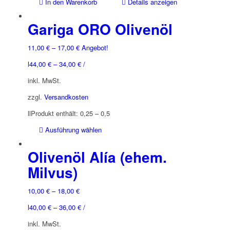
In den Warenkorb
Details anzeigen
Gariga ORO Olivenöl
11,00
€
–
17,00
€
Angebot!
l
44,00
€
–
34,00
€
/
inkl. MwSt.
zzgl.
Versandkosten
l
l
Produkt enthält: 0,25
– 0,5
Dieses
Ausführung wählen
Produkt
weist
Olivenöl Alía (ehem.
mehrere
Milvus)
Varianten
auf.
10,00
€
–
18,00
€
Die
Optionen
l
40,00
€
–
36,00
€
/
können
inkl. MwSt.
auf