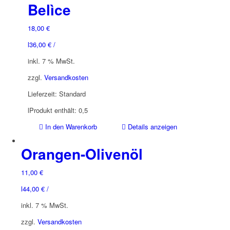
Belìce
Varianten
auf.
18,00
€
Die
Optionen
l
36,00
€
/
können
inkl. 7 % MwSt.
auf
der
zzgl.
Versandkosten
Produktseite
Lieferzeit:
Standard
gewählt
werden
l
Produkt enthält: 0,5
In den Warenkorb
Details anzeigen
Orangen-Olivenöl
11,00
€
l
44,00
€
/
inkl. 7 % MwSt.
zzgl.
Versandkosten