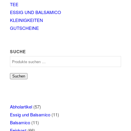
werden
TEE
ESSIG UND BALSAMICO
KLEINIGKEITEN
GUTSCHEINE
SUCHE
Suchen
nach:
Suchen
Abholartikel
(57)
Essig und Balsamico
(11)
Balsamico
(11)
Feinkost
(66)