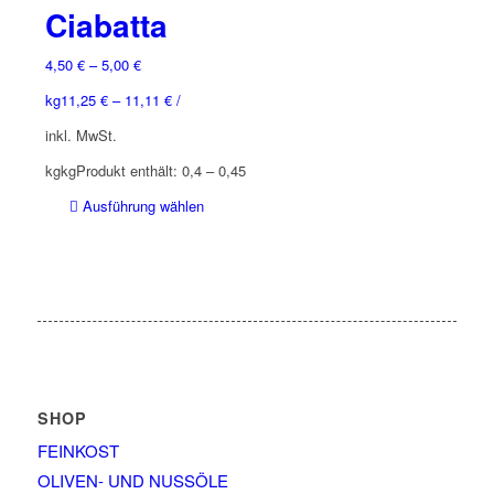
Ciabatta
4,50
€
–
5,00
€
kg
11,25
€
–
11,11
€
/
inkl. MwSt.
kg
kg
Produkt enthält: 0,4
– 0,45
Dieses
Ausführung wählen
Produkt
weist
mehrere
Varianten
auf.
Die
Optionen
können
auf
SHOP
der
FEINKOST
Produktseite
OLIVEN- UND NUSSÖLE
gewählt