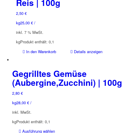
Reis | 100g
2,50
€
kg
25,00
€
/
inkl. 7 % MwSt.
kg
Produkt enthält: 0,1
In den Warenkorb
Details anzeigen
Gegrilltes Gemüse
(Aubergine,Zucchini) | 100g
2,80
€
kg
28,00
€
/
inkl. MwSt.
kg
Produkt enthält: 0,1
Dieses
Ausführung wählen