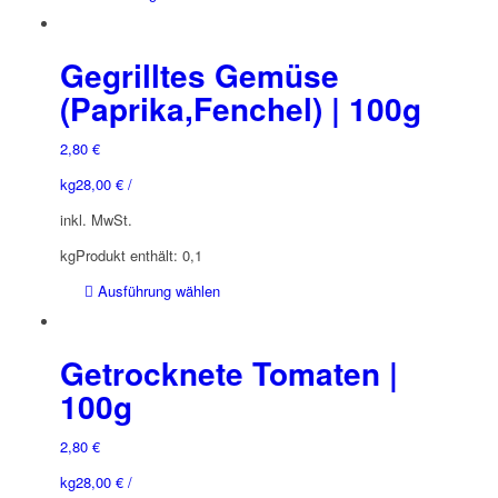
Produkt
weist
mehrere
Gegrilltes Gemüse
Varianten
(Paprika,Fenchel) | 100g
auf.
Die
2,80
€
Optionen
können
kg
28,00
€
/
auf
inkl. MwSt.
der
Produktseite
kg
Produkt enthält: 0,1
gewählt
Dieses
Ausführung wählen
werden
Produkt
weist
mehrere
Getrocknete Tomaten |
Varianten
100g
auf.
Die
2,80
€
Optionen
können
kg
28,00
€
/