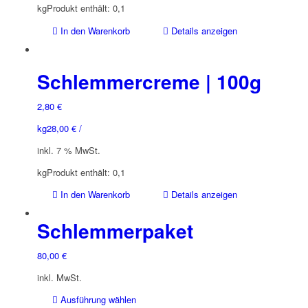
kg
Produkt enthält: 0,1
In den Warenkorb
Details anzeigen
Schlemmercreme | 100g
2,80
€
kg
28,00
€
/
inkl. 7 % MwSt.
kg
Produkt enthält: 0,1
In den Warenkorb
Details anzeigen
Schlemmerpaket
80,00
€
inkl. MwSt.
Dieses
Ausführung wählen