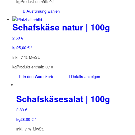
kg
Produkt enthält: 0,1
Dieses
Ausführung wählen
Produkt
weist
Schafskäse natur | 100g
mehrere
Varianten
2,50
€
auf.
kg
25,00
€
/
Die
Optionen
inkl. 7 % MwSt.
können
kg
Produkt enthält: 0,10
auf
der
In den Warenkorb
Details anzeigen
Produktseite
gewählt
werden
Schafskäsesalat | 100g
2,80
€
kg
28,00
€
/
inkl. 7 % MwSt.