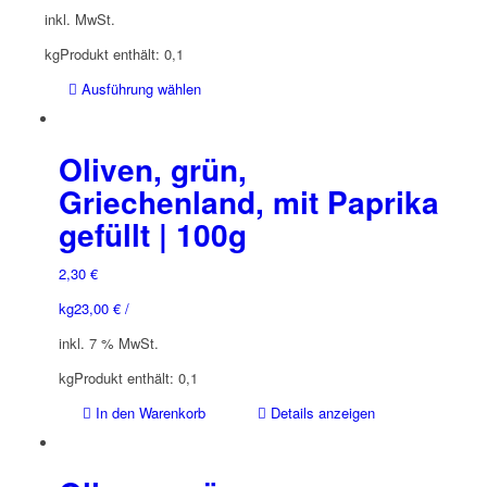
inkl. MwSt.
kg
Produkt enthält: 0,1
Dieses
Ausführung wählen
Produkt
weist
mehrere
Oliven, grün,
Varianten
Griechenland, mit Paprika
auf.
gefüllt | 100g
Die
Optionen
können
2,30
€
auf
kg
23,00
€
/
der
Produktseite
inkl. 7 % MwSt.
gewählt
kg
Produkt enthält: 0,1
werden
In den Warenkorb
Details anzeigen