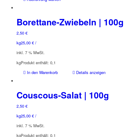
Produkt
weist
mehrere
Borettane-Zwiebeln | 100g
Varianten
auf.
2,50
€
Die
kg
25,00
€
/
Optionen
können
inkl. 7 % MwSt.
auf
kg
Produkt enthält: 0,1
der
Produktseite
In den Warenkorb
Details anzeigen
gewählt
werden
Couscous-Salat | 100g
2,50
€
kg
25,00
€
/
inkl. 7 % MwSt.
kg
Produkt enthält: 0,1