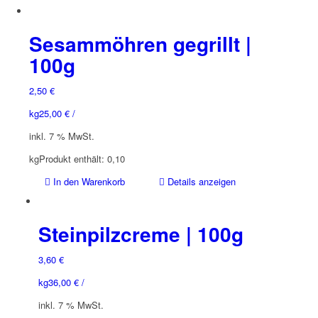
Produkt
weist
mehrere
Sesammöhren gegrillt |
Varianten
100g
auf.
Die
2,50
€
Optionen
können
kg
25,00
€
/
auf
inkl. 7 % MwSt.
der
Produktseite
kg
Produkt enthält: 0,10
gewählt
In den Warenkorb
Details anzeigen
werden
Steinpilzcreme | 100g
3,60
€
kg
36,00
€
/
inkl. 7 % MwSt.