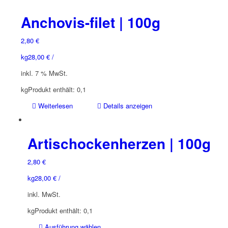
Anchovis-filet | 100g
2,80
€
kg
28,00
€
/
inkl. 7 % MwSt.
kg
Produkt enthält: 0,1
Weiterlesen
Details anzeigen
Artischockenherzen | 100g
2,80
€
kg
28,00
€
/
inkl. MwSt.
kg
Produkt enthält: 0,1
Dieses
Ausführung wählen