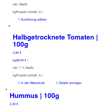
auf
inkl. MwSt.
der
Produktseite
kg
Produkt enthält: 0,1
gewählt
Dieses
Ausführung wählen
werden
Produkt
weist
mehrere
Halbgetrocknete Tomaten |
Varianten
100g
auf.
Die
2,80
€
Optionen
können
kg
28,00
€
/
auf
inkl. 7 % MwSt.
der
Produktseite
kg
Produkt enthält: 0,1
gewählt
In den Warenkorb
Details anzeigen
werden
Hummus | 100g
2,30
€