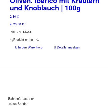
Oliven, Iberico mit Kräutern
und Knoblauch | 100g
2,30
€
kg
23,00
€
/
inkl. 7 % MwSt.
kg
Produkt enthält: 0,1
In den Warenkorb
Details anzeigen
Bahnhofstrasse 84
48308 Senden