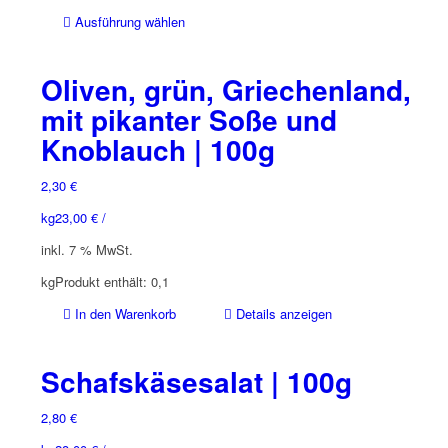
Dieses
Ausführung wählen
Produkt
weist
Oliven, grün, Griechenland,
mehrere
Varianten
mit pikanter Soße und
auf.
Knoblauch | 100g
Die
Optionen
2,30
€
können
auf
kg
23,00
€
/
der
inkl. 7 % MwSt.
Produktseite
gewählt
kg
Produkt enthält: 0,1
werden
In den Warenkorb
Details anzeigen
Schafskäsesalat | 100g
2,80
€