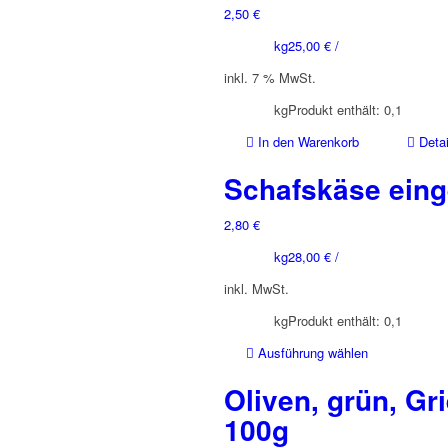
2,50
€
kg
25,00
€
/
inkl. 7 % MwSt.
kg
Produkt enthält: 0,1
In den Warenkorb
Detai
Schafskäse einge
2,80
€
kg
28,00
€
/
inkl. MwSt.
kg
Produkt enthält: 0,1
Dieses
Ausführung wählen
Produkt
Oliven, grün, Gr
weist
mehrere
100g
Varianten