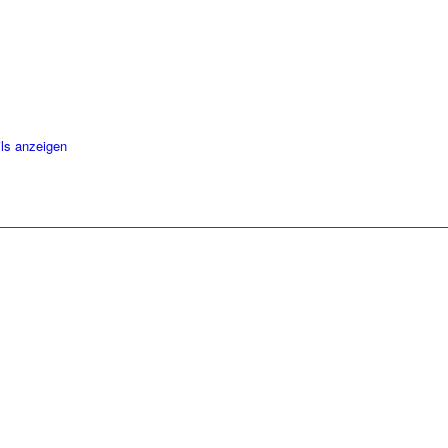
ite
ls anzeigen