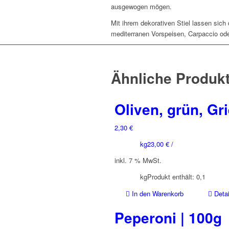
ausgewogen mögen.
Mit ihrem dekorativen Stiel lassen sich
mediterranen Vorspeisen, Carpaccio ode
Ähnliche Produk
Oliven, grün, Gr
2,30
€
kg
23,00
€
/
inkl. 7 % MwSt.
kg
Produkt enthält: 0,1
In den Warenkorb
Detai
Peperoni | 100g