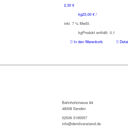
auf.
2,30
€
Die
kg
23,00
€
/
Optionen
können
inkl. 7 % MwSt.
auf
der
kg
Produkt enthält: 0,1
Produktse
In den Warenkorb
Detai
gewählt
werden
Bahnhofstrasse 84
48308 Senden
02536 3195557
info@derolivenstand.de