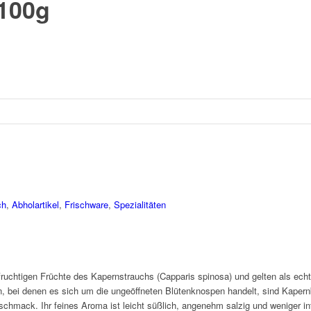
 100g
ch
,
Abholartikel
,
Frischware
,
Spezialitäten
 fruchtigen Früchte des Kapernstrauchs (Capparis spinosa) und gelten als ec
 bei denen es sich um die ungeöffneten Blütenknospen handelt, sind Kapern
schmack. Ihr feines Aroma ist leicht süßlich, angenehm salzig und weniger int