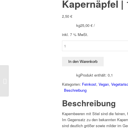
Kapernäpfel |
2,50
€
kg
25,00
€
/
inkl. 7 % MwSt.
Kapernäpfel
|
100g
Menge
In den Warenkorb
kg
Produkt enthält: 0,1
Kapern | 100g
Kategorien:
Feinkost
,
Vegan
,
Vegetaris
Beschreibung
Beschreibung
Kapernbeeren mit Stiel sind die feinen,
Im Gegensatz zu den bekannten Kapern,
sind deutlich größer sowie milder im Ge