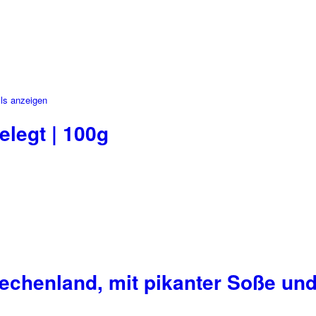
ls anzeigen
legt | 100g
iechenland, mit pikanter Soße un