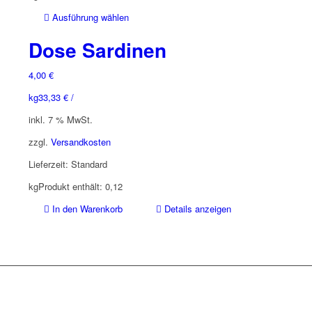
Dieses
Ausführung wählen
Produkt
Dose Sardinen
weist
mehrere
4,00
€
Varianten
auf.
kg
33,33
€
/
Die
Optionen
inkl. 7 % MwSt.
können
zzgl.
Versandkosten
auf
der
Lieferzeit:
Standard
Produktseite
kg
Produkt enthält: 0,12
gewählt
werden
In den Warenkorb
Details anzeigen