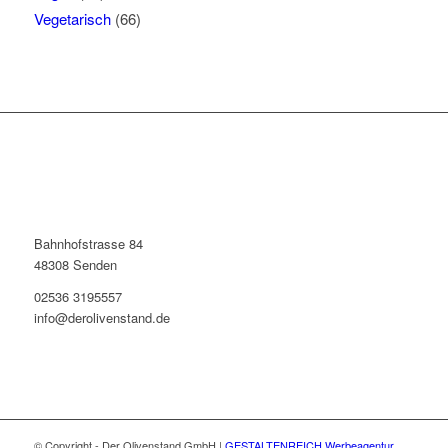
Vegetarisch
(66)
Bahnhofstrasse 84
48308 Senden
02536 3195557
info@derolivenstand.de
© Copyright - Der Olivenstand GmbH |
GESTALTENREICH Werbeagentur