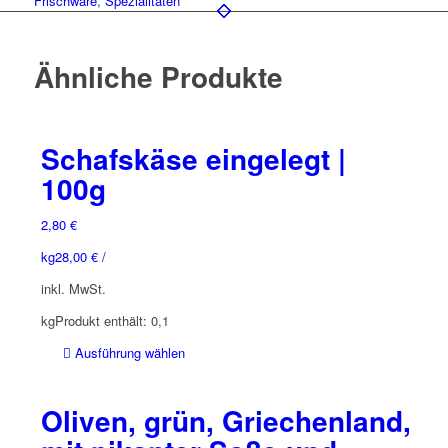
Frischware
,
Spezialitäten
Ähnliche Produkte
Schafskäse eingelegt |
100g
2,80
€
kg
28,00
€
/
inkl. MwSt.
kg
Produkt enthält: 0,1
Dieses
Ausführung wählen
Produkt
weist
Oliven, grün, Griechenland,
mehrere
Varianten