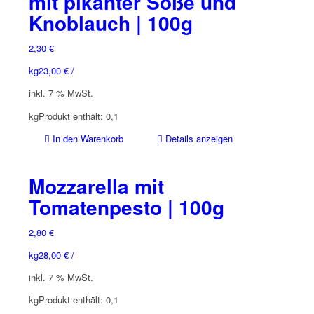
mit pikanter Soße und
auf.
Knoblauch | 100g
Die
Optionen
2,30
€
können
auf
kg
23,00
€
/
der
inkl. 7 % MwSt.
Produktseite
gewählt
kg
Produkt enthält: 0,1
werden
In den Warenkorb
Details anzeigen
Mozzarella mit
Tomatenpesto | 100g
2,80
€
kg
28,00
€
/
inkl. 7 % MwSt.
kg
Produkt enthält: 0,1