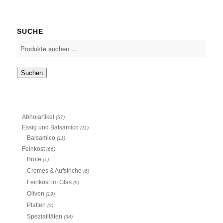
SUCHE
Suchen
Abholartikel
(57)
Essig und Balsamico
(11)
Balsamico
(11)
Feinkost
(66)
Brote
(1)
Cremes & Aufstriche
(6)
Feinkost im Glas
(9)
Oliven
(19)
Platten
(3)
Spezialitäten
(34)