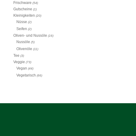
Frischware
(54)
Gutscheine
(1)
Kleinigkeiten
(20)
Nüsse
(2)
Seifen
(2)
Oliven- und Nussöle
(16)
Nussöle
(5)
Olivenöle
(11)
Tee
(3)
Veggie
(73)
Vegan
(44)
Vegetarisch
(66)