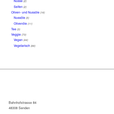
Nüsse
(2)
Seifen
(2)
Oliven- und Nussöle
(16)
Nussöle
(5)
Olivenöle
(11)
Tee
(3)
Veggie
(73)
Vegan
(44)
Vegetarisch
(66)
Bahnhofstrasse 84
48308 Senden